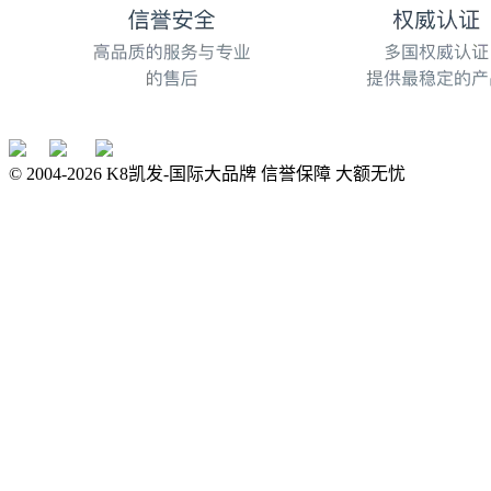
© 2004-
2026
K8凯发-国际大品牌 信誉保障 大额无忧