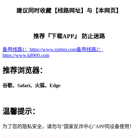
建议同时收藏【线路网址】与【本网页】
推荐『下载APP』 防止迷路
备用线路
1
：
https://www.rznbm.com
备用线路
2
：
https://www.k8900.com
推荐浏览器：
谷歌、Safari、火狐、Edge
温馨提示：
为了您的隐私安全，请勿与"国家反诈中心"APP同设备使用！