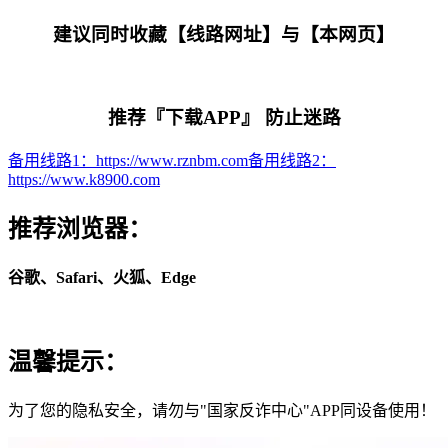
建议同时收藏【线路网址】与【本网页】
推荐『下载APP』 防止迷路
备用线路
1
：
https://www.rznbm.com
备用线路
2
：
https://www.k8900.com
推荐浏览器：
谷歌、Safari、火狐、Edge
温馨提示：
为了您的隐私安全，请勿与"国家反诈中心"APP同设备使用！